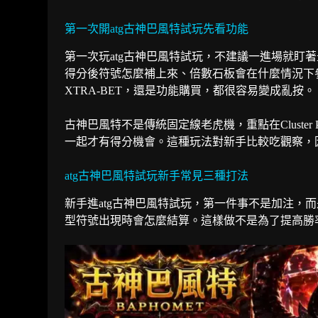
第一次開atg古神巴風特試玩先看功能
第一次玩atg古神巴風特試玩，不建議一進場就盯
得分後符號怎麼補上來、倍數石板會在什麼情況下
XTRA-BET，還是功能購買，都很容易變成亂按。
古神巴風特不是傳統固定線老虎機，重點在Cluste
一起才有得分機會。這種玩法對新手比較吃觀察，
atg古神巴風特試玩新手常見三種打法
新手進atg古神巴風特試玩，第一件事不是加注，而是用
型符號出現時會怎麼結算。這樣做不是為了提高勝