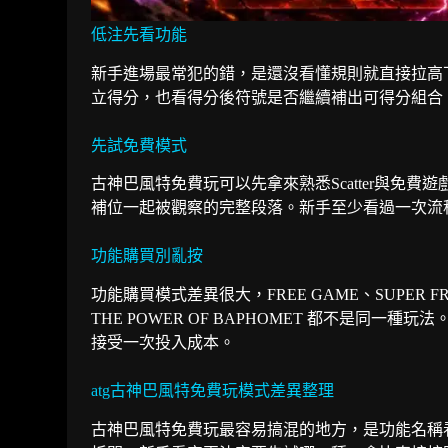
低注先看功能
新手進場最常犯的錯，是還沒看懂規則就直接拉高
立得分，也看得分後符號是否繼續補出可得分組合
先試免費模式
古神巴風特免費玩可以先拿來熟悉Scatter與免費
補位一起被觀察的完整段落。新手至少看過一次流
功能購買別亂按
功能購買模式差異很大，FREE GAME、SUPER FREE
THE POWER OF BAPHOMET 都不是
接受一次投入成本。
atg古神巴風特免費玩模式差異整理
古神巴風特免費玩最容易搞混的地方，是功能名稱