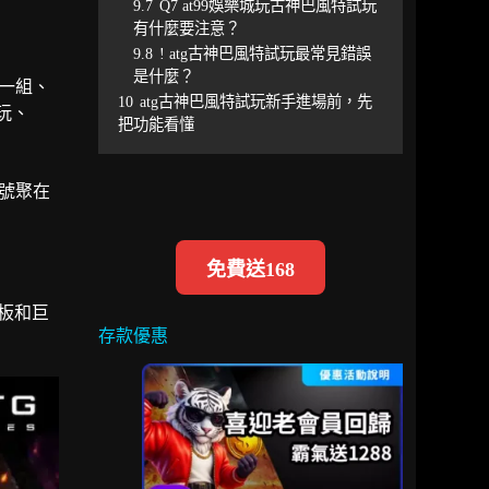
9.7
Q7 at99娛樂城玩古神巴風特試玩
有什麼要注意？
9.8
! atg古神巴風特試玩最常見錯誤
是什麼？
一組、
10
atg古神巴風特試玩新手進場前，先
玩、
把功能看懂
符號聚在
免費送168
石板和巨
存款優惠