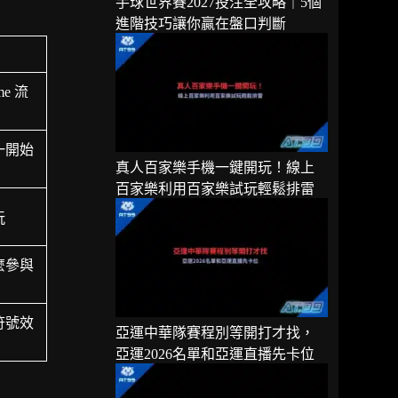
手球世界賽2027投注全攻略｜5個
進階技巧讓你贏在盤口判斷
e 流
一開始
真人百家樂手機一鍵開玩！線上
百家樂利用百家樂試玩輕鬆排雷
玩
麼參與
符號效
亞運中華隊賽程別等開打才找，
亞運2026名單和亞運直播先卡位