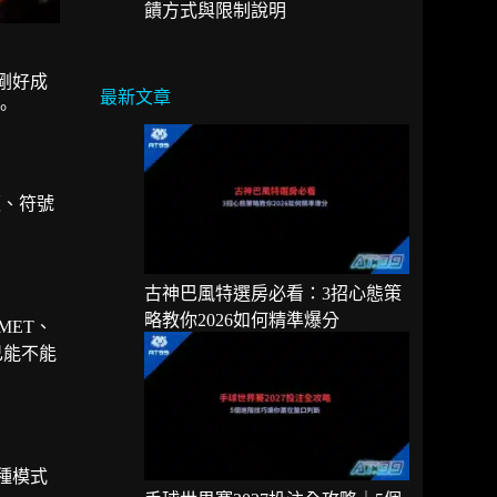
饋方式與限制說明
剛好成
最新文章
。
板、符號
古神巴風特選房必看：3招心態策
略教你2026如何精準爆分
OMET、
己能不能
種模式