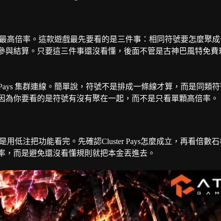
著最高倍率。這款遊戲最先要看的是三件事：相同符號要怎麼聚成
參與結算。只要這三件事還沒看懂，後面不管是古神巴風特免費
r Pays 集群連線。簡單說，符號不是排成一條線才算，而是同類
因為你要看的是符號有沒有聚在一起，而不是只看單顆高倍率。
低注把功能看完。先確認Cluster Pays怎麼成立，再看倍數
率，而是避免還沒看懂規則就把本金丟進去。