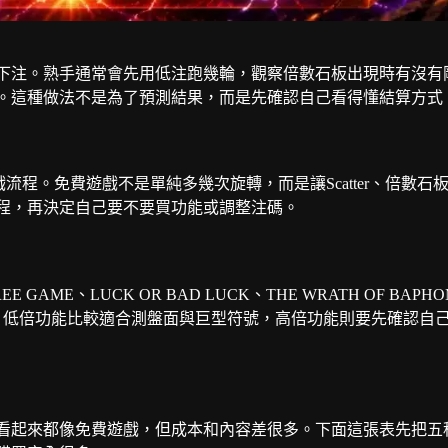
下注。熟手通常會先用低注跑幾輪，觀察倍數石板出現時有沒有
。這種做法不是為了預測結果，而是先確認自己看得懂結算方式
遊戲流程。免費遊戲不是單純多幾次旋轉，而是讓Scatter、倍數石
程，再決定自己要不要買功能或調整注碼。
 GAME、LUCK OR BAD LUCK、THE WRATH OF BAPH
同一種玩法。低倍功能比較適合測盤面與巨型符號，高倍功能則要先確認自
看起來都像免費遊戲，但成本和內容差很多。下面這張表先把五