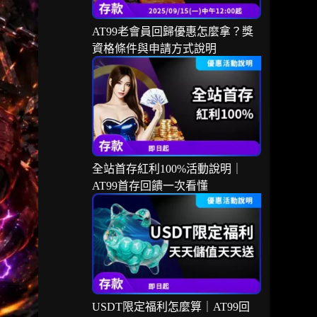
AT99老會員回歸優惠怎麼拿？獎
資格條件與申請方式說明
全站首存紅利100%活動說明｜
AT99首存回饋一次看懂
USDT限定福利怎麼算｜AT99回