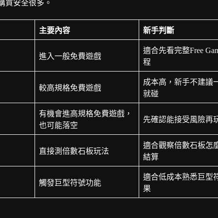
購買安全很多。
主要內容
新手判斷
適合先看完整Free Gam
進入一般免費遊戲
程
成本高，新手不建議
較高規格免費遊戲
就碰
有機會進高規格免費遊戲，
先確認能接受風險再
也可能落空
適合觀察倍數石板怎
直接測倍數石板玩法
結算
適合低成本熟悉巨型
觸發巨型符號功能
果