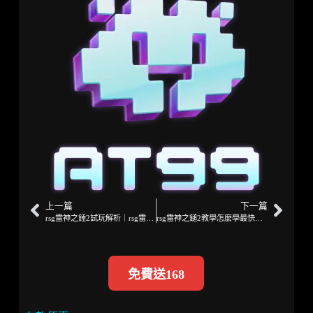
上一篇
下一篇
rsg雷神之錘2試玩解析｜rsg雷神2雷霆風暴購買免費遊戲與倍率實測
rsg雷神之鎚2教學怎麼學最快？雷神之錘Ⅱ雷霆風暴一篇教到會
免費送168