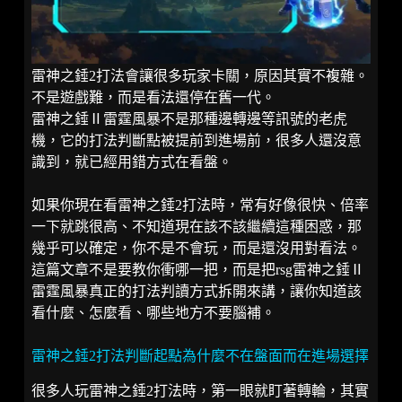
雷神之錘2打法會讓很多玩家卡關，原因其實不複雜。
不是遊戲難，而是看法還停在舊一代。
雷神之錘Ⅱ雷霆風暴不是那種邊轉邊等訊號的老虎
機，它的打法判斷點被提前到進場前，很多人還沒意
識到，就已經用錯方式在看盤。
如果你現在看雷神之錘2打法時，常有好像很快、倍率
一下就跳很高、不知道現在該不該繼續這種困惑，那
幾乎可以確定，你不是不會玩，而是還沒用對看法。
這篇文章不是要教你衝哪一把，而是把rsg雷神之錘Ⅱ
雷霆風暴真正的打法判讀方式拆開來講，讓你知道該
看什麼、怎麼看、哪些地方不要腦補。
雷神之錘2打法判斷起點為什麼不在盤面而在進場選擇
很多人玩雷神之錘2打法時，第一眼就盯著轉輪，其實