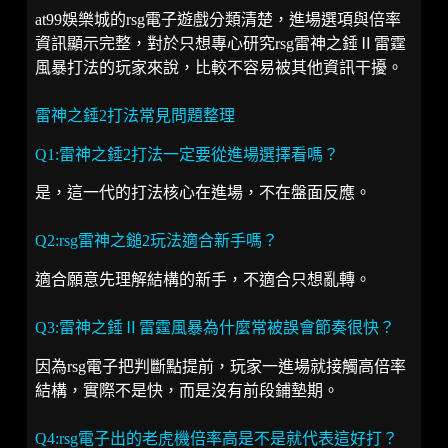
at99娛樂城的rsg電子遊戲分類清楚，進場選項與倍率
資訊顯示完整，對於只想專心研究rsg雷神之錘Ⅱ雷霆
風暴打法的玩家來說，比較不容易被其他資訊干擾。
雷神之錘2打法常見問題整理
Q1:雷神之錘2打法一定要從進場選擇看嗎？
是，這一代的打法核心在進場，不在盤面反應。
Q2:rsg雷神之鎚2玩法適合新手嗎？
適合願意先理解結構的新手，不適合只想亂轉。
Q3:雷神之錘Ⅱ雷霆風暴為什麼常被誤會節奏很快？
因為rsg電子把判斷點提前，玩家一進場就接觸高倍率
結構，實際不是快，而是沒有前段鋪墊期。
Q4:rsg電子出的老虎機倍率高是不是就代表這好打？