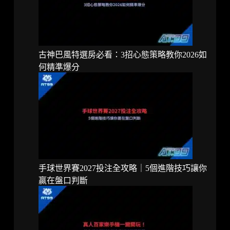
古神巴風特選房必看：3招心態策略教你2026如
何精準爆分
手球世界賽2027投注全攻略｜5個進階技巧讓你
贏在盤口判斷