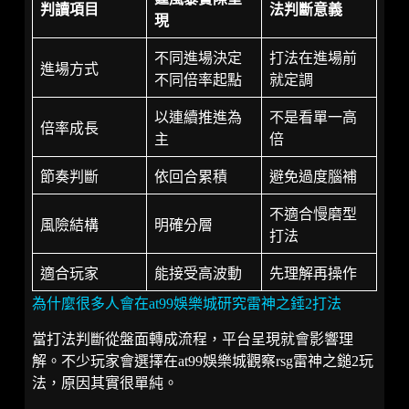
判讀項目
法判斷意義
現
不同進場決定
打法在進場前
進場方式
不同倍率起點
就定調
以連續推進為
不是看單一高
倍率成長
主
倍
節奏判斷
依回合累積
避免過度腦補
不適合慢磨型
風險結構
明確分層
打法
適合玩家
能接受高波動
先理解再操作
為什麼很多人會在at99娛樂城研究雷神之錘2打法
當打法判斷從盤面轉成流程，平台呈現就會影響理
解。不少玩家會選擇在at99娛樂城觀察rsg雷神之鎚2玩
法，原因其實很單純。