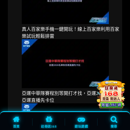
真人百家樂手機一鍵開玩！線上百家樂利用百家
樂試玩輕鬆排雷
亞運中華隊賽程別等開打才找，亞運2026名單和
亞運直播先卡位
首頁
註冊送168
遊玩遊戲
搜尋