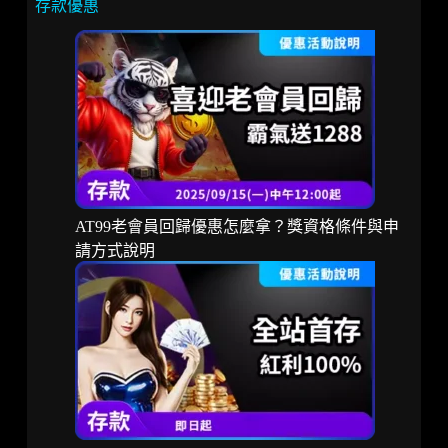
存款優惠
AT99老會員回歸優惠怎麼拿？獎資格條件與申
請方式說明