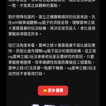
一致，才是真正該觀察的重點。
對於想降低誤判、建立正確觀察順序的玩家來說，先
在at99娛樂城觀察rsg電子的流程呈現，理解雷神之錘
Ⅱ雷霆風暴的玩法結構，再決定是否投入，會比直接
實戰來得穩定許多。
從打法角度來看，雷神之錘Ⅱ雷霆風暴不是比誰反應
快，而是比誰先理解rsg電子設計的風險結構，這正是
rsg雷神之鎚2玩法會被老玩家反覆研究的原因，只要
掌握進場選擇、倍率連續性與風險層級這三個重點，
雷神之錘2打法其實一點都不複雜，rsg雷神之鎚2玩法
自然就不會看得打結。
更多優惠