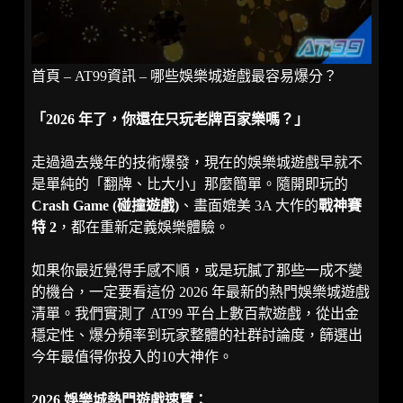
首頁
–
AT99資訊
–
哪些娛樂城遊戲最容易爆分？
「2026 年了，你還在只玩老牌百家樂嗎？」
走過過去幾年的技術爆發，現在的娛樂城遊戲早就不
是單純的「翻牌、比大小」那麼簡單。隨開即玩的
Crash Game (碰撞遊戲)
、畫面媲美 3A 大作的
戰神賽
特 2
，都在重新定義娛樂體驗。
如果你最近覺得手感不順，或是玩膩了那些一成不變
的機台，一定要看這份 2026 年最新的熱門娛樂城遊戲
清單。我們實測了
AT99
平台上數百款遊戲，從出金
穩定性、爆分頻率到玩家整體的社群討論度，篩選出
今年最值得你投入的10大神作。
2026 娛樂城熱門遊戲速覽：