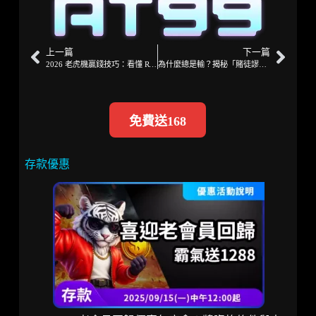
上一篇
下一篇
2026 老虎機贏錢技巧：看懂 RTP 與波動性，選對台勝率提升 80%！
為什麼總是輸？揭秘「賭徒謬誤」心理學，靠這 3 招資金管理心法反敗為勝！
免費送168
存款優惠