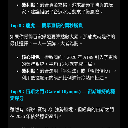
獲利點
：適合資金充裕、追求高頻率勝負的玩
家，建議搭配平台返水活動來平衡風險。
Top 8：龍虎 — 簡單直接的兩秒勝負
如果你覺得百家樂還要算點數太累，那龍虎就是你的
最佳選擇。一人一張牌，大者為勝。
核心特色
：極致簡約，2026 年 AT99 引入了更快
的發牌系統，平均 15 秒就完成一局。
獲利點
：適合運用「平注法」或「輕微倍投」，
利用數據顯示的龍虎比例進行冷熱門投注。
Top 9：宙斯之門 (Gate of Olympus) — 宙斯加持的穩
定爆分
雖然有《戰神賽特 2》強勢壓境，但經典的宙斯之門
在 2026 年依然穩定產出。