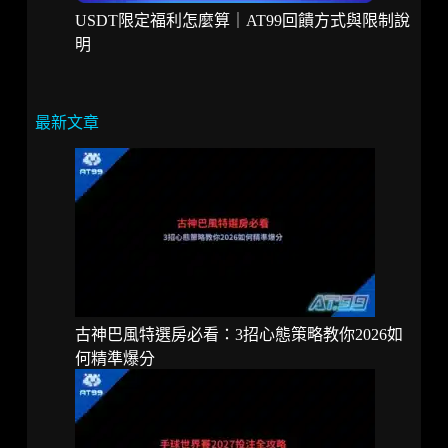
USDT限定福利怎麼算｜AT99回饋方式與限制說
明
最新文章
古神巴風特選房必看：3招心態策略教你2026如
何精準爆分