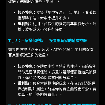
提供了更甜的的賠率（水位）。
核心特色
：支援「場中投注」（走地），看著轉
播即時下注，命中率提升不少。
獲利點
：利用平台提供的賽前精準數據分析，針
對反波膽或大小分進行佈局。
Top 5：百家樂保險版 — 投資型玩家的避險神器
如果你怕被「路子」反噬，AT99 2026 年主打的保險
百家樂絕對是你的救星。
核心特色
：在牌局中符合特定條件時，系統會詢
問你是否購買保險。這意味著即便最後結果被翻
盤，你也能透過保險拿回部分本金。
獲利點
：適合大額投注的玩家。在 AT99 透過保
險機制對沖風險，能讓你的資金曲線更平滑，實
現真正的「遊戲投資化」。