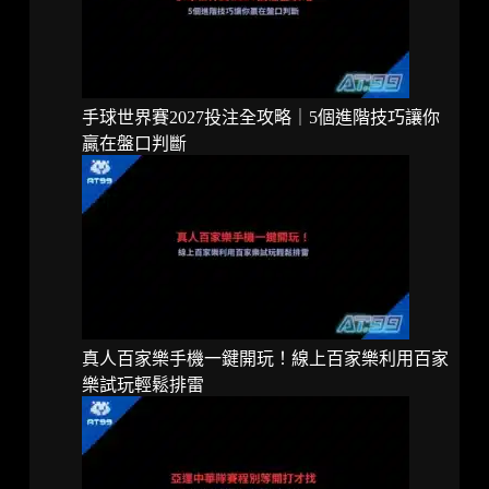
手球世界賽2027投注全攻略｜5個進階技巧讓你
贏在盤口判斷
真人百家樂手機一鍵開玩！線上百家樂利用百家
樂試玩輕鬆排雷