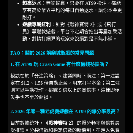
超高返水
：無論輸贏，只要在 AT99 投注，都能
享有高於業界平均的每日自動返水，讓你本金更
耐打。
遊戲專屬紅利
：針對《戰神賽特 2》或《飛行
員》等爆款遊戲，平台不定期會推出專屬加乘活
動，對精打細算的玩家來說絕對是不無小補。
FAQ：關於 2026 娛樂城遊戲的常見問題
1. 在 AT99 玩 Crash Game 有什麼贏錢祕訣嗎？
祕訣在於「分注策略」。建議同時下兩注：第一注設
定在 $1.2 ~ 1.5$ 倍自動止盈，用來打平本金；第二注
則可以手動操作，挑戰 5 倍以上的高倍率，這樣即便
失手也不至於虧損。
2. 2026 年哪一種老虎機遊戲在 AT99 的爆分率最高？
目前數據統計，
《戰神賽特 2》
的爆分頻率與倍數最
受推崇。分裂倍數和鎖定倍數的新機制，在進入免費