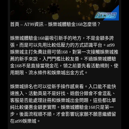
首頁
–
AT99資訊
–
娛樂城體驗金168怎麼領？
娛樂城
體驗金168
最吸引新手的地方，不是金額多誇
張，而是可以先用比較低壓力的方式認識平台。at99
娛樂城主打免費註冊可領168，對第一次接觸娛樂城推
薦的新手來說，入門門檻比較友善。不過娛樂城體驗
金168不是直接當現金花，領之前要先看活動規則、使
用期限、流水條件和娛樂城出金方式。
娛樂城排名也可以從新手操作感來看。入口能不能快
速進入、活動頁是不是好找、遊戲分類會不會混亂、
客服是否能處理註冊和娛樂城出金問題，這些都比單
純比較優惠金額更實際。娛樂城體驗金168只是第一
步，後面流程順不順，才會影響玩家願不願意繼續留
在at99娛樂城。