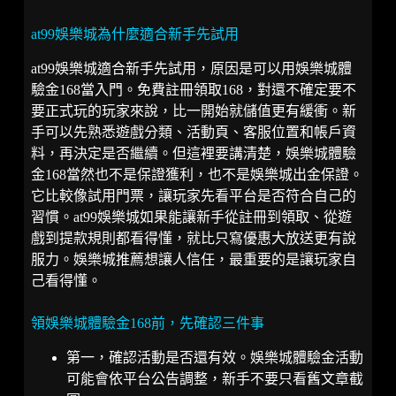
at99娛樂城為什麼適合新手先試用
at99娛樂城適合新手先試用，原因是可以用娛樂城體
驗金168當入門。免費註冊領取168，對還不確定要不
要正式玩的玩家來說，比一開始就儲值更有緩衝。新
手可以先熟悉遊戲分類、活動頁、客服位置和帳戶資
料，再決定是否繼續。但這裡要講清楚，娛樂城體驗
金168當然也不是保證獲利，也不是娛樂城出金保證。
它比較像試用門票，讓玩家先看平台是否符合自己的
習慣。at99娛樂城如果能讓新手從註冊到領取、從遊
戲到提款規則都看得懂，就比只寫優惠大放送更有說
服力。娛樂城推薦想讓人信任，最重要的是讓玩家自
己看得懂。
領娛樂城體驗金168前，先確認三件事
第一，確認活動是否還有效。娛樂城體驗金活動
可能會依平台公告調整，新手不要只看舊文章截