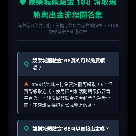
🛡️ 娛樂城體驗金 168 領取規
範與出金流程問答集
解密流水條件限制、掌握可靠娛樂城推薦指標與 AT99
娛樂城安全查證清單
娛樂城體驗金168真的可以免費領
嗎？
at99娛樂城主打免費註冊可領取168，但
實際領取方式、使用限制和活動期限仍要看
平台公告。娛樂城體驗金適合新手先熟悉介
面，不建議直接把它當成穩定收益。
娛樂城體驗金168可以直接出金嗎？