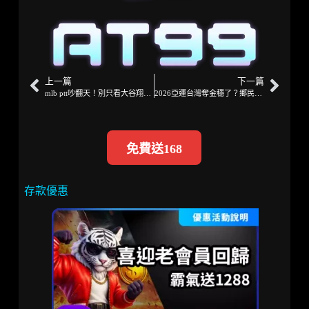
上一篇
下一篇
mlb ptt吵翻天！別只看大谷翔平 ptt戰翻天！mlb直播開打前先抓懂球重點
2026亞運台灣奪金穩了？鄉民爆料電競名單與運彩賠率全攻略
免費送168
存款優惠