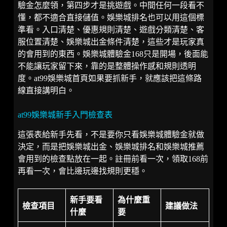
驗金怎麼領，第四步才是挑遊戲。中間任何一段看不
懂，都不適合直接儲值。娛樂城排名也可以用這個標
準看。入口清楚、優惠規則清楚、遊戲分類清楚、客
服位置清楚、娛樂城出金條件清楚，這些才是玩家真
的會用到的東西。娛樂城體驗金168只是開場，後面能
不能讓玩家留下來，靠的是整體操作感和規則透明
度。at99娛樂城首頁如果要抓新手，就應該把這條路
線直接講明白。
at99娛樂城新手入門檢查表
這張表給新手先看，不是要你只看娛樂城體驗金就做
決定，而是把娛樂城出金、娛樂城排名和娛樂城推薦
會用到的檢查點放在一起。註冊前看一次，領取168前
再看一次，會比邊玩邊找規則更穩。
新手要看
為什麼重
檢查項目
建議做法
什麼
要