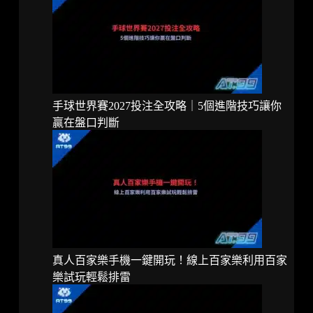
手球世界賽2027投注全攻略｜5個進階技巧讓你
贏在盤口判斷
真人百家樂手機一鍵開玩！線上百家樂利用百家
樂試玩輕鬆排雷