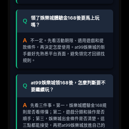
領了娛樂城體驗金168後要馬上玩
嗎？
不一定。先看活動期限、適用遊戲和提
款條件，再決定怎麼使用。at99娛樂城的新
手最好先熟悉平台頁面，避免領完才回頭找
規則。
at99娛樂城領168後，怎麼判斷要不
要繼續玩？
先看三件事。第一，娛樂城體驗金168規
則是否看得懂；第二，遊戲分類和操作是否
順手；第三，娛樂城出金條件是否清楚。這
三點都能接受，再把at99娛樂城放進自己的