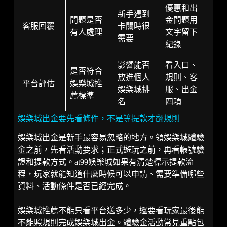
優惠和出
新手遇到
問題是否
金問題用
客服回覆
卡關時很
有人處理
文字留下
需要
紀錄
影響能否
看入口、
是否符合
放進個人
規則、客
平台評估
娛樂城推
娛樂城排
服、出金
薦標準
名
四項
娛樂城出金要先看條件，不是等提款才翻規則
娛樂城出金是新手最容易忽略的地方。領娛樂城體驗
金之前，先看活動要求；正式遊玩之前，再看帳號驗
證和提款方式。at99娛樂城如果有清楚標示提款流
程，玩家就能知道什麼時候可以申請、需要準備哪些
資料、活動條件是否已經完成。
娛樂城推薦不能只看平台送多少，還要看玩家最後能
不能照規則完成娛樂城出金。體驗金活動常見重點包