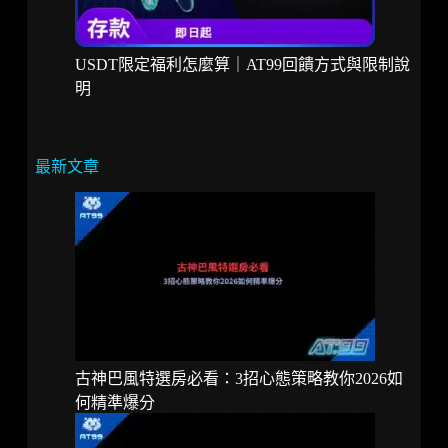
USDT限定福利怎麼算｜AT99回饋方式與限制說
明
最新文章
古神巴風特選房必看：3招心態策略教你2026如
何精準爆分