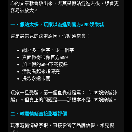
心的文章就會跳出來，尤其是假站混進去後，誤會更
容易被放大。
一、假站太多，玩家以為進到官方at99娛樂城
這是最常見的踩雷原因，假站通常會：
網址多一個字、少一個字
頁面做得很像官方at99
加上假的at99下載按鈕
活動看起來超漂亮
提款永遠卡關
玩家一旦受騙，第一個直覺就是罵：「at99娛樂城詐
騙」。但真正的問題是——那根本不是at99娛樂城。
二、輸贏情緒直接影響評價
玩家輸贏情緒字眼，直接影響了品牌信譽，常見模