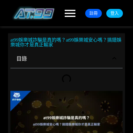
註冊
登入
at99娛樂城詐騙是真的嗎？at99娛樂城安心嗎？搞錯娛
樂城你才是真正輸家
目錄