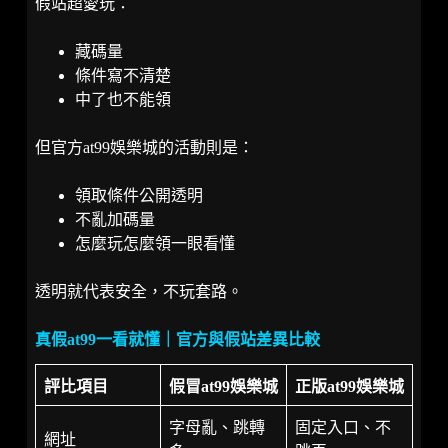
假站超愛玩：
藏碼量
條件寫不清楚
中了也不能領
但官方at99娛樂城的活動則是：
領取條件公開透明
不亂加碼量
怎麼玩怎麼領一眼看懂
透明就代表安全，不玩套路。
真假at99一看就懂｜官方與假站差異比較
評比項目
假冒
at99娛樂城
正版
at99
娛樂城
字母亂、跳轉
固定入口、不
網址