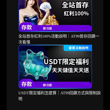
全站首存紅利100%活動說明｜AT99首存回饋一
次看懂
USDT限定福利怎麼算｜AT99回饋方式與限制說
明