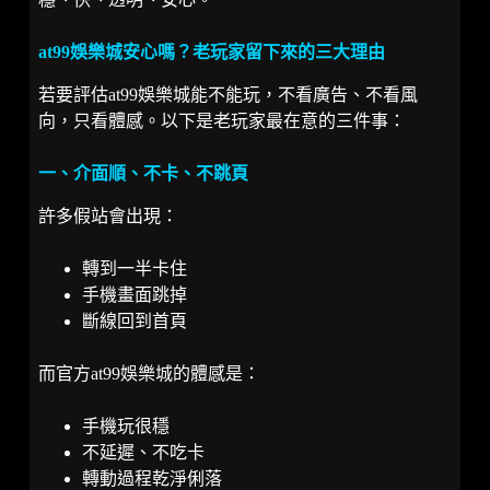
at99娛樂城安心嗎？老玩家留下來的三大理由
若要評估at99娛樂城能不能玩，不看廣告、不看風
向，只看體感。以下是老玩家最在意的三件事：
一、介面順、不卡、不跳頁
許多假站會出現：
轉到一半卡住
手機畫面跳掉
斷線回到首頁
而官方at99娛樂城的體感是：
手機玩很穩
不延遲、不吃卡
轉動過程乾淨俐落