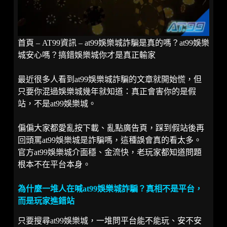
首頁
–
AT99資訊
–
at99娛樂城詐騙是真的嗎？at99娛樂
城安心嗎？搞錯娛樂城你才是真正輸家
最近很多人看到
at99娛樂城
詐騙的文章就開始慌，但
只要你混過娛樂城幾年就知道：真正會害你的是假
站，不是at99娛樂城。
偏偏大家都愛亂按下載、亂點廣告頁，踩到假站後再
回頭罵at99娛樂城是詐騙嗎，這種誤會真的看太多。
官方at99娛樂城介面穩、金流快，老玩家都知道問題
根本不在平台本身。
為什麼一堆人在喊at99娛樂城詐騙？真相不是平台，
而是玩家進錯站
只要搜尋at99娛樂城，一堆問平台能不能玩、安不安