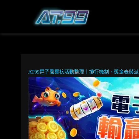
AT99電子風雲榜活動整理｜排行機制、獎金表與