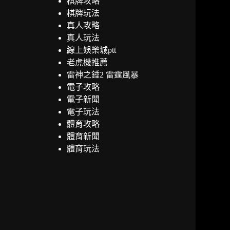
棋牌攻略
棋牌玩法
真人攻略
真人玩法
線上娛樂城ptt
老虎機推薦
雷神之錘2 雷霆風暴
電子攻略
電子新聞
電子玩法
體育攻略
體育新聞
體育玩法