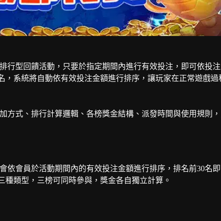
出的排行型回饋活動，只要於指定期間內進行有效投注，即可依投
名，系統將自動依有效投注金額進行排序，讓玩家在正常遊戲過
參加方式、排行計算邏輯、各榜獎金結構、派發時間與使用規則
統會依會員於活動期間內的有效投注金額進行排序，排名前30名
三種類型，三榜可同時參與，獎金各自獨立計算。