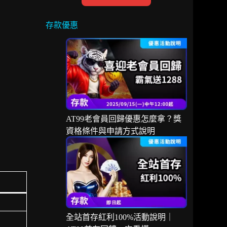
存款優惠
AT99老會員回歸優惠怎麼拿？獎
資格條件與申請方式說明
全站首存紅利100%活動說明｜