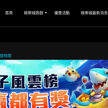
首頁
娛樂城遊戲
優惠活動
娛樂城最新消息
派發時間