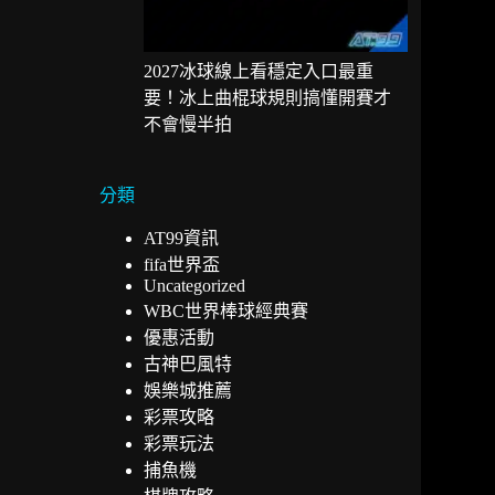
2027冰球線上看穩定入口最重
要！冰上曲棍球規則搞懂開賽才
不會慢半拍
分類
AT99資訊
fifa世界盃
Uncategorized
WBC世界棒球經典賽
優惠活動
古神巴風特
娛樂城推薦
彩票攻略
彩票玩法
捕魚機