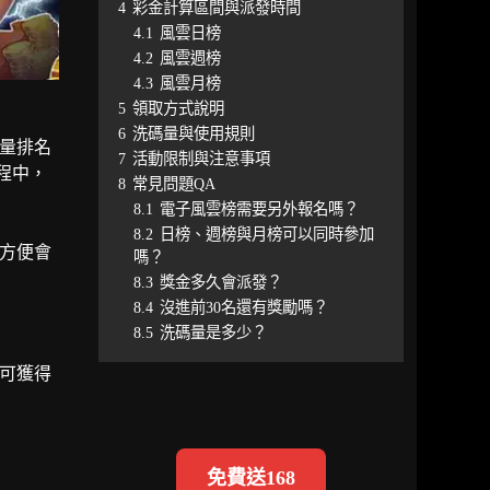
4
彩金計算區間與派發時間
4.1
風雲日榜
4.2
風雲週榜
4.3
風雲月榜
5
領取方式說明
6
洗碼量與使用規則
注量排名
7
活動限制與注意事項
程中，
8
常見問題QA
8.1
電子風雲榜需要另外報名嗎？
8.2
日榜、週榜與月榜可以同時參加
，方便會
嗎？
8.3
獎金多久會派發？
8.4
沒進前30名還有獎勵嗎？
8.5
洗碼量是多少？
即可獲得
免費送168