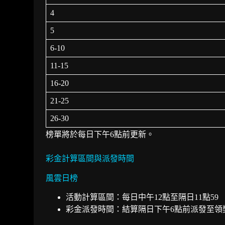
4
5
6-10
11-15
16-20
21-25
26-30
榜單將於每日下午6點前更新。
彩金計算區間與派發時間
風雲日榜
活動計算區間：每日中午12點至隔日11點59
彩金派發時間：結算隔日下午6點前派發至領