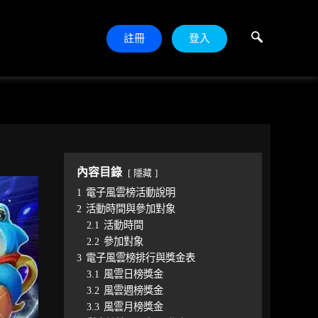
註冊
登入
內容目錄
隱藏
1
電子風雲榜活動說明
2
活動時間與參加對象
2.1
活動時間
2.2
參加對象
3
電子風雲榜排行與獎金表
3.1
風雲日榜獎金
3.2
風雲週榜獎金
3.3
風雲月榜獎金