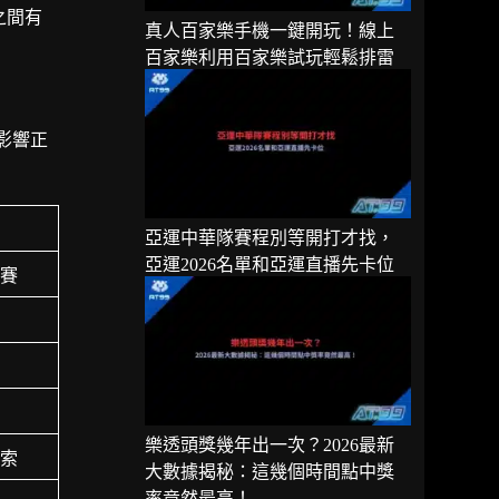
之間有
真人百家樂手機一鍵開玩！線上
百家樂利用百家樂試玩輕鬆排雷
影響正
亞運中華隊賽程別等開打才找，
亞運2026名單和亞運直播先卡位
球賽
樂透頭獎幾年出一次？2026最新
線索
大數據揭秘：這幾個時間點中獎
率竟然最高！