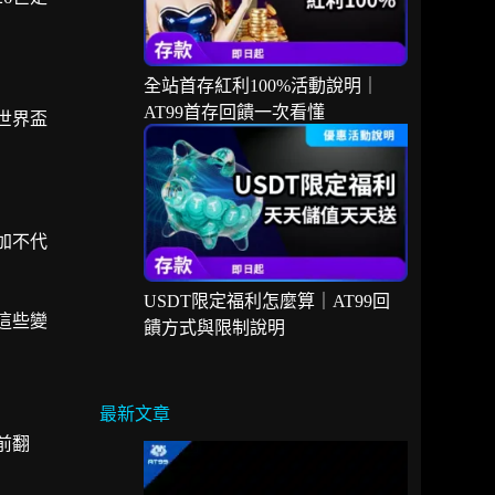
全站首存紅利100%活動說明｜
AT99首存回饋一次看懂
世界盃
加不代
USDT限定福利怎麼算｜AT99回
這些變
饋方式與限制說明
最新文章
前翻