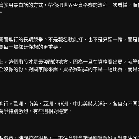
篇就用最白話的方式，帶你把世界盃資格賽的流程一次看懂，順
。
賽而進行的長期競爭。不是報名就能打，也不是只踢一輪，而是
賽每一場都比你想的更重要。
上，這個階段才是最殘酷的地方。因為一旦在資格賽出局，就算
完全沒你的份。對國家隊來說，資格賽輸掉的不是一場比賽，而是
進行。歐洲、南美、亞洲、非洲、中北美與大洋洲，各自有不同
競爭特別激烈，有些則相對穩定。
環賽，時間拉得很長，一不注意就會錯過關鍵戰役。對關注202