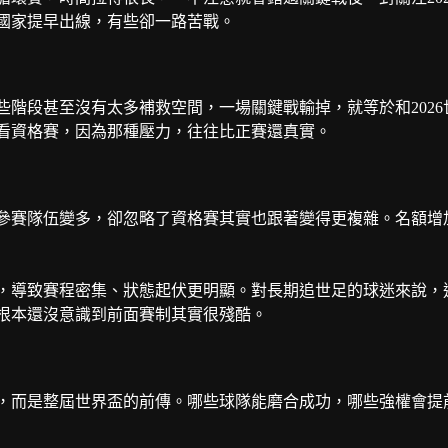
國家提早出線，有些卻一路苦戰。
階段甚至沒有太多補救空間，一場關鍵戰輸掉，就等於和2026
看資格賽，因為那種壓力，往往比正賽還真實。
、參賽隊伍變多，卻忽略了資格賽其實也跟著變得更複雜。名額增
，導致賽程密集、狀態起伏更明顯。對長期追世足的球迷來說，
賽根本還沒意識到前面賽制其實很殘酷。
，而是整屆世界盃的前傳。哪些球隊能磨合成功，哪些強權會提