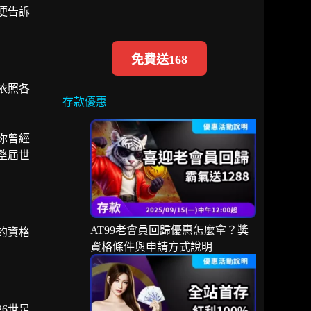
便告訴
免費送168
依照各
存款優惠
你曾經
整屆世
AT99老會員回歸優惠怎麼拿？獎
的資格
資格條件與申請方式說明
6世足