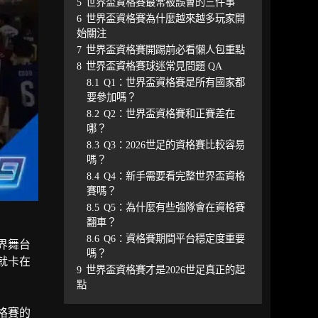
5
世界盃資格賽最常被誤會的三件事
6
世界盃資格賽為什麼越來越多玩家開
始關注
7
世界盃資格賽開踢前必看懶人包重點
8
世界盃資格賽球迷常見問題 QA
8.1
Q1：世界盃資格賽是所有國家都
要參加嗎？
8.2
Q2：世界盃資格賽和正賽差在
哪？
8.3
Q3：2026世足的資格賽比較容易
嗎？
8.4
Q4：新手需要看完整世界盃資格
賽嗎？
8.5
Q5：為什麼有些強隊會在資格賽
翻車？
8.6
Q6：資格賽期間平台穩定度重要
界舞台
嗎？
就卡在
9
世界盃資格賽才是2026世足真正的起
點
格賽的