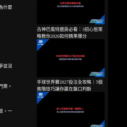
為什麼
古神巴風特選房必看：3招心態策
略教你2026如何精準爆分
爭並沒
手球世界賽2027投注全攻略｜5個
門票。
進階技巧讓你贏在盤口判斷
是，一