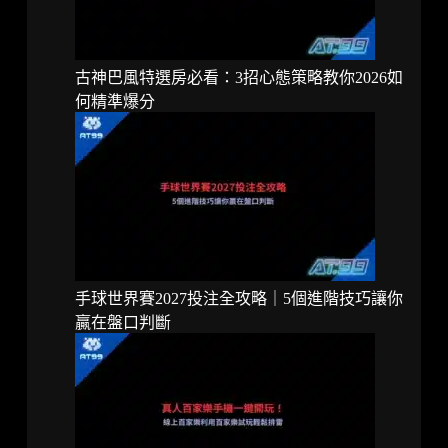
古神巴風特選房必看：3招心態策略教你2026如
何精準爆分
手球世界賽2027投注全攻略｜5個進階技巧讓你
贏在盤口判斷