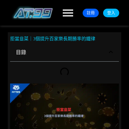
註冊
登入
拒當韭菜｜3個提升百家樂長期勝率的鐵律
目錄