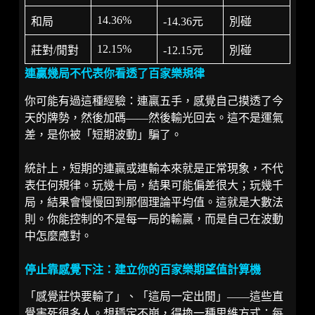
14.36%
和局
-14.36元
別碰
12.15%
莊對/閒對
-12.15元
別碰
連贏幾局不代表你看透了百家樂規律
你可能有過這種經驗：連贏五手，感覺自己摸透了今
天的牌勢，然後加碼——然後輸光回去。這不是運氣
差，是你被「短期波動」騙了。
統計上，短期的連贏或連輸本來就是正常現象，不代
表任何規律。玩幾十局，結果可能偏差很大；玩幾千
局，結果會慢慢回到那個理論平均值。這就是大數法
則。你能控制的不是每一局的輸贏，而是自己在波動
中怎麼應對。
停止靠感覺下注：建立你的百家樂期望值計算機
「感覺莊快要輸了」、「這局一定出閒」——這些直
覺害死很多人。想穩定不崩，得換一種思維方式：每