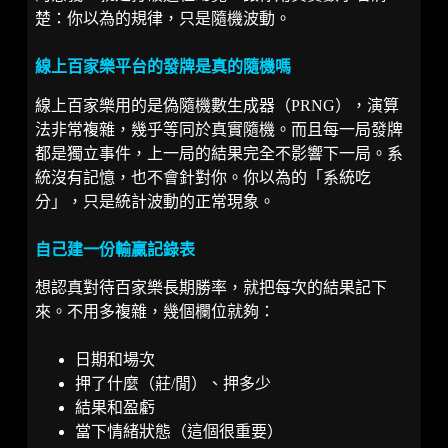
楚：你以為的規律，只是隨機波動。
線上百家樂平台的發牌是真的隨機嗎
線上百家樂用的是偽隨機數生成器（PRNG），演算
法非常複雜，幾乎等同於真實隨機。而且每一局發牌
都是獨立事件，上一局的結果完全不影響下一局。系
統沒有記憶，也不會針對你。你以為的「系統吃
分」，只是統計波動的正常現象。
自己建一份輸贏記錄表
想認真對待百家樂長期勝率，就把每次的結果記下
來。不用多複雜，幾個欄位就夠：
日期和場次
押了什麼（莊/閒）、押多少
結果和盈虧
當下情緒狀態（這個很重要）