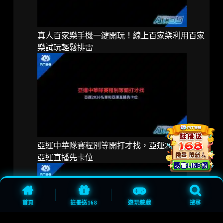
真人百家樂手機一鍵開玩！線上百家樂利用百家
樂試玩輕鬆排雷
亞運中華隊賽程別等開打才找，亞運2026名單和
亞運直播先卡位
首頁
註冊送168
遊玩遊戲
搜尋