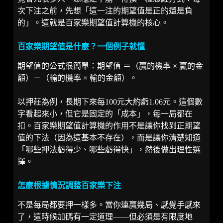
次下注之前，先想「這一注的期望值是正的還是負
的」。這就是百家樂期望值計算機的核心。
百家樂期望值是什麼？一個例子就懂
期望值的公式很簡單：期望值 ＝（贏的機率 × 贏的金
額）－（輸的機率 × 輸的金額）。
以押莊為例，長期下來每100元大約虧1.06元。這個數
字看起來小，但它是固定的「成本」，每一局都在
扣。百家樂期望值計算機的作用不是讓你找到正期望
值的下法（因為這基本不存在），而是讓你清楚知道
「哪些押法虧得少、哪些虧得快」，然後做出理性選
擇。
怎麼根據情況調整百家樂下注
不是每局都要押一樣多。當你連贏幾局、感覺手感來
了，這時候加碼有一定道理——但必須是有限度地