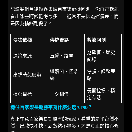
記錄幾個月後做娛樂城百家樂數據回測，你自己就能
看出哪些時候輸得最多——通常不是因為運氣差，而
是因為情緒跑偏了。
決策依據
傳統看路
數據回測
期望值、歷史
決策來源
直覺、路單
記錄
繼續凹、怪系
停損、調整策
出錯時怎麼辦
統
略
長期控損、穩
核心目標
一夕翻倍
定存活
穩住百家樂長期勝率為什麼要選AT99？
真正在意百家樂長期勝率的玩家，看重的是平台穩不
穩、出款快不快、局數夠不夠多，才是真正的核心條