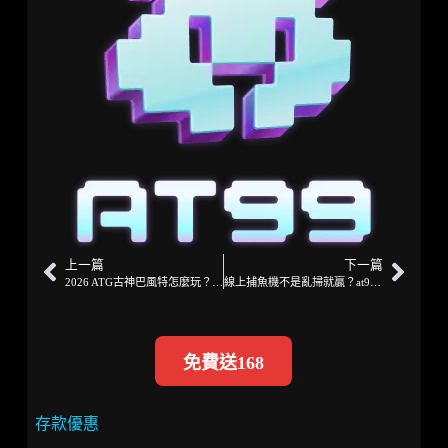
上一篇
下一篇
2026 ATG古神巴風特怎麼玩？Dcard鄉民激推老虎機超真實評測
線上捕魚機不是亂掃就贏？at99娛樂城教你用捕魚機推薦挑對捕魚遊戲
免費送168
存款優惠