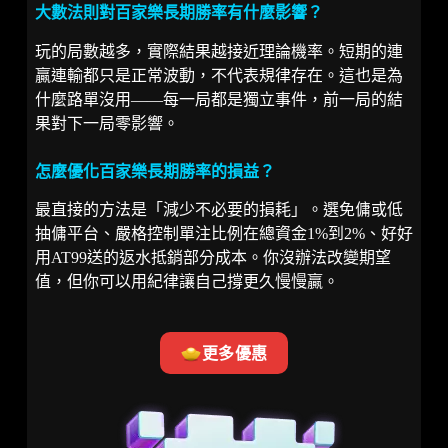
大數法則對百家樂長期勝率有什麼影響？
玩的局數越多，實際結果越接近理論機率。短期的連
贏連輸都只是正常波動，不代表規律存在。這也是為
什麼路單沒用——每一局都是獨立事件，前一局的結
果對下一局零影響。
怎麼優化百家樂長期勝率的損益？
最直接的方法是「減少不必要的損耗」。選免傭或低
抽傭平台、嚴格控制單注比例在總資金1%到2%、好好
用AT99送的返水抵銷部分成本。你沒辦法改變期望
值，但你可以用紀律讓自己撐更久慢慢贏。
更多優惠