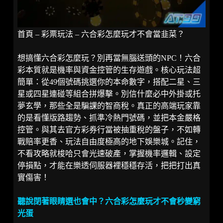
首頁
–
彩票玩法
–
六合彩怎麼玩才不會當韭菜？
想搞懂六合彩怎麼玩？別再當無腦送頭的NPC！六合
彩本質就是機率與資金控管的生存遊戲。核心玩法超
簡單：從49個號碼挑選你的本命數字，搭配二星、三
星或四星連碰等組合拼爆擊。別信什麼必中外掛或托
夢玄學，那些全是騙課的智商稅。真正的高端玩家靠
的是看懂版路趨勢、抓準冷熱門號碼，並把本金嚴格
控管。與其去官方彩券行當被抽重稅的盤子，不如轉
戰賠率更香、玩法自由度極高的地下娛樂城。記住，
不看攻略就梭哈只會光速破產，掌握機率邏輯、設定
停損點，才能在樂透伺服器裡穩穩存活，把把打出真
實傷害！
聽說閉著眼睛選也會中？六合彩怎麼玩才不會秒變窮
光蛋