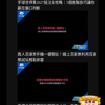
手球世界賽2027投注全攻略｜5個進階技巧讓你
贏在盤口判斷
真人百家樂手機一鍵開玩！線上百家樂利用百家
樂試玩輕鬆排雷