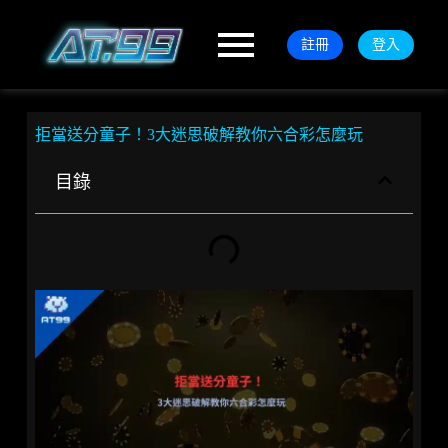
註冊
登入
拒當送分童子！3大迷思破解教你六合彩怎麼玩
目錄