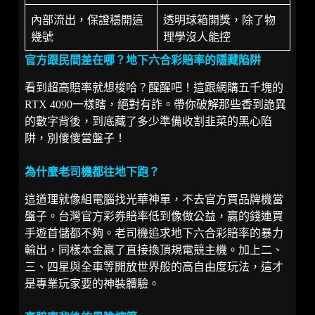
內部流出，保證穩開這
透明球箱開獎，除了物
幾號
理學沒人能控
官方跟民間差在哪？地下六合彩賠率的隱藏陷阱
看到超高賠率就想梭哈？醒醒吧！這跟網購五千塊的
RTX 4090一樣瞎，絕對有詐。帶你破解那些香到詭異
的數字背後，到底藏了多少準備收割韭菜的黑心陷
阱，別傻傻當盤子！
為什麼老司機都往地下跑？
這道理就像組電腦找光華神單，不去官方買品牌機當
盤子。台灣官方彩券賠率低到像做公益，贏的錢連買
手遊首儲都不夠。老司機追求地下六合彩賠率的暴力
輸出，同樣本金贏了直接換頂規電競主機。加上二、
三、四星與全車等開放世界般的高自由度玩法，這才
是專業玩家要的神裝體驗。