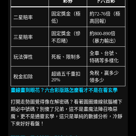
彩券
下六合彩
固定獎金（極
約72-76倍（極
二星賠率
低）
高回報）
固定獎金（慘
約800-890倍
三星賠率
不忍睹）
（暴力輸出）
全車、台號、
玩法彈性
死板、限制多
特碼等多樣化
免稅，贏多少
超過五千重扣
稅金扣除
20%
領多少
畫線畫到眼花？六合彩版路怎麼看才不是在看玄學
打開走勢圖覺得像在解密碼？看著圓圈連線就腦補下
期必中號碼？別傻了兄弟，這不是畫魔法陣召喚惡
魔，更不是通靈玄學，這只是單純的數據分析，冷靜
下來好好看盤！