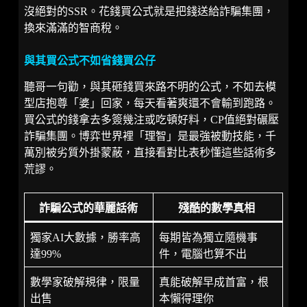
沒絕對的SSR。花錢買公式就是把錢送給詐騙集團，
換來滿滿的智商稅。
與其買公式不如省錢買公仔
聽哥一句勸，與其砸錢買來路不明的公式，不如去模
型店抱尊「婆」回家，每天看著爽還不會輸到跑路。
買公式的錢拿去多簽幾注或吃頓好料，CP值絕對碾壓
詐騙集團。博弈世界裡「理智」是最強被動技能，千
萬別被劣質外掛蒙蔽，直接看對比表秒懂這些話術多
荒謬。
詐騙公式的華麗話術
殘酷的數學真相
獨家AI大數據，勝率高
每期皆為獨立隨機事
達99%
件，電腦也算不出
數學家破解規律，限量
真能破解早成首富，根
出售
本懶得理你