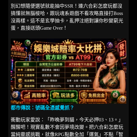
別幻想隨便選號就能抽中SSR！連六合彩怎麼玩都沒
搞懂就無腦梭哈，跟玩魂系遊戲不看攻略直接打Boss
沒兩樣。這不是玄學抽卡，亂押注絕對讓你秒變窮光
蛋，直接送頭Game Over！
都市傳說：號碼全憑感覺抓？
衝動玩家愛說：「昨晚夢到貓，今天必押03、13。」
醒醒吧！現實亂數不會因夢境改變。把六合彩怎麼玩
當純靈感挑戰，就像RPG點數全加「運氣」不點「智