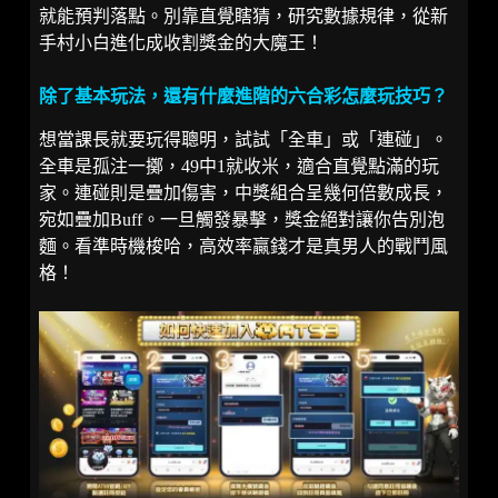
就能預判落點。別靠直覺瞎猜，研究數據規律，從新
手村小白進化成收割獎金的大魔王！
除了基本玩法，還有什麼進階的六合彩怎麼玩技巧？
想當課長就要玩得聰明，試試「全車」或「連碰」。
全車是孤注一擲，49中1就收米，適合直覺點滿的玩
家。連碰則是疊加傷害，中獎組合呈幾何倍數成長，
宛如疊加Buff。一旦觸發暴擊，獎金絕對讓你告別泡
麵。看準時機梭哈，高效率贏錢才是真男人的戰鬥風
格！