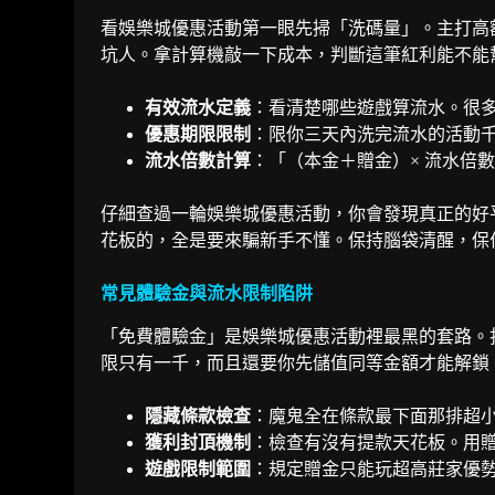
看娛樂城優惠活動第一眼先掃「洗碼量」。主打高額
坑人。拿計算機敲一下成本，判斷這筆紅利能不能
有效流水定義
：看清楚哪些遊戲算流水。很
優惠期限限制
：限你三天內洗完流水的活動
流水倍數計算
：「（本金＋贈金）× 流水倍
仔細查過一輪娛樂城優惠活動，你會發現真正的好平
花板的，全是要來騙新手不懂。保持腦袋清醒，保
常見體驗金與流水限制陷阱
「免費體驗金」是娛樂城優惠活動裡最黑的套路。
限只有一千，而且還要你先儲值同等金額才能解鎖
隱藏條款檢查
：魔鬼全在條款最下面那排超
獲利封頂機制
：檢查有沒有提款天花板。用
遊戲限制範圍
：規定贈金只能玩超高莊家優