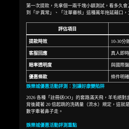
第一次提款，先拿個一兩千塊小額測試，看多久會
到「IP 異常」、「注單審核」這種萬年拖延藉口
評估項目
提款時效
10-30
客服回應
真人即
賠率透明度
與國際
優惠條款
條件明
娛樂城優惠活動評測：別讓好康變陷阱
2026 各種「註冊送OO」的套路滿天飛，羊毛
背後藏著 20 倍起跳的洗碼量（流水）規定，這
數字牽著鼻子走。
娛樂城優惠活動評測重點