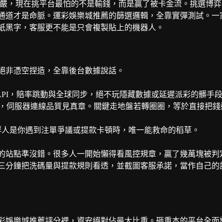
往都嚴，現在挑平台最怕的不是輸錢，而是贏了被卡金流。挑選博
通道才是命脈。運彩娛樂城推薦的篩選邏輯，全靠實彈測試。一
紙黑字，客服更不能是只會複製貼上的機器人。
絕非憑空捏造，全靠後台數據說話。
API，賠率跳動與全球同步，絕不玩隱藏數據或延遲派彩的髒手
決賽，伺服器連線品質見真章。關鍵走地盤若轉圈圈，等於直接把錢
群人是你遇到注單爭議或提款卡頓時，唯一能救命的稻草。
的站點準沒錯。很多人一開始懶得看風控規章，贏了幾萬塊被判
三分鐘把洗碼量與提款規則看透，並截圖客服承諾，當作自己的
彩娛樂城推薦評分裡，資安絕對佔最大比重。砸重本的平台全面