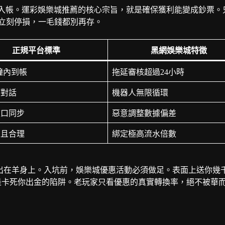
入帳。運彩娛樂城推薦的核心宗旨，就是確保獲利能變成鈔票。
，立刻停損，一毛錢都別再存。
正規平台標準
黑網娛樂城特徵
分鐘內到帳
拖延審核超過24小時
時對話
機器人無限循環
盤口同步
惡意調整數據偏差
確且合理
綁定極高流水倍數
絕對出在羊身上。入坑前，娛樂城優惠活動必須做足。表面上送你幾
就是卡死你出金的陷阱。老玩家只看優惠的真實轉換率，絕不被華