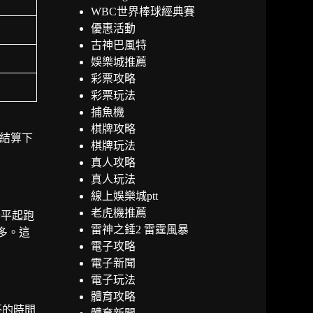
WBC世界棒球經典賽
優惠活動
古神巴風特
娛樂城推薦
彩票攻略
彩票玩法
捕魚機
棋牌攻略
期結算下
棋牌玩法
真人攻略
真人玩法
線上娛樂城ptt
老虎機推薦
公平起跑
雷神之錘2 雷霆風暴
多。這
電子攻略
電子新聞
電子玩法
體育攻略
菸的時間