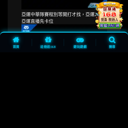
亞運中華隊賽程別等開打才找，亞運2026名單和
亞運直播先卡位
首頁
註冊送168
遊玩遊戲
搜尋
樂透頭獎幾年出一次？2026最新大數據揭秘：這
幾個時間點中獎率竟然最高！