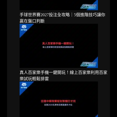
手球世界賽2027投注全攻略｜5個進階技巧讓你
贏在盤口判斷
真人百家樂手機一鍵開玩！線上百家樂利用百家
樂試玩輕鬆排雷