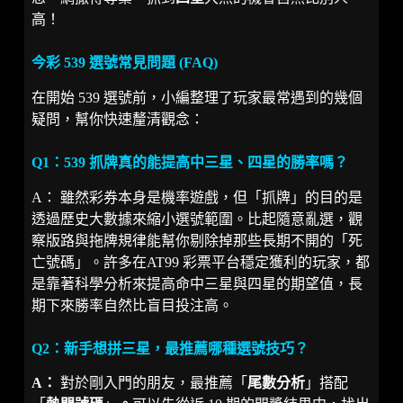
高！
今彩 539 選號常見問題 (FAQ)
在開始 539 選號前，小編整理了玩家最常遇到的幾個
疑問，幫你快速釐清觀念：
Q1：539 抓牌真的能提高中三星、四星的勝率嗎？
A： 雖然彩券本身是機率遊戲，但「抓牌」的目的是
透過歷史大數據來縮小選號範圍。比起隨意亂選，觀
察版路與拖牌規律能幫你剔除掉那些長期不開的「死
亡號碼」。許多在AT99 彩票平台穩定獲利的玩家，都
是靠著科學分析來提高命中三星與四星的期望值，長
期下來勝率自然比盲目投注高。
Q2：新手想拼三星，最推薦哪種選號技巧？
A：
對於剛入門的朋友，最推薦「
尾數分析
」搭配