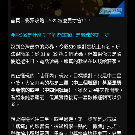
首頁
–
彩票攻略
–
539 怎麼買才會中？
今彩539是什麼？了解遊戲規則是贏球的第一步
說到台灣最夯的彩券，
今彩539
絕對是榜上有名。玩
法很簡單：從 01 到 39 挑 5 個號碼。但如果你只是隨
便選選生日、電話號碼，那真的就是在送錢給莊家。
真正懂玩的「巷仔內」玩家，目標絕對不只是中二星
小獎，大家盯著的都是
三星（中三個號碼）甚至是獎
金翻倍的四星（中四個號碼）
。雖然539每天都開獎，
看起來純靠運氣，但其實背後有一套數據邏輯可以參
考。
想要穩穩地往三星、四星邁進，第一步就是要戒掉
「瞎猜」的壞習慣。透過科學一點的「抓牌」技巧，
幫你縮小選號範圍。畢竟，中獎機率這種東西，只要