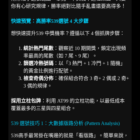
你有心研究規律，勝率絕對比隨手亂畫還要高得多！
快速預覽：高勝率539選號 4 大步驟
想快速提升539 中獎機率？遵循以下 4 個抓牌步驟：
統計熱門尾數
：觀察近 10 期開獎，鎖定出現頻
率最高的尾數（如 7 尾、9 尾）。
篩選冷熱號碼
：以「3 熱門 + 1 冷門 + 1 隨機」
的黃金比例進行配號。
檢查奇偶分佈
：確保組合符合 3 奇+ 2 偶或 2 奇+
3 偶的規律。
採用立柱包牌
：利用 AT99 的立柱功能，以最低成本
覆蓋最多的三星與四星組合。
539 選號技巧 1：大數據版路分析 (Pattern Analysis)
539高手最常掛在嘴邊的就是「看版路」。簡單來說，