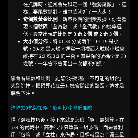
在抓牌時，通常會先鎖定一個「強勢尾數」，這
樣只要尾數抓對，離中獎就近了一大步！
奇偶數黃金比例
：觀察長期的開獎數據，你會發
現 5 個號碼「全奇數」或「全偶數」的機率極
低。最常出現的比例是
3 奇 2 偶
或
2 奇 3 偶
。
大小值分佈
：將 01-39 分成兩半，01-19 是小
號，20-39 是大號。通常一期裡面大號與小號會
維持在
2:3
或
3:2
的平衡。如果你的號碼全是 30
幾號，一年會不會開出一次都不知道。
學會看尾數和比例，能幫你把那些「不可能的組合」
先剔除掉，把預算花在最有機會開出的熱區，這才是
聰明下注。
進階539包牌策略：聰明投注降低風險
懂了選號技巧後，接下來就是怎麼「買」最划算。在
539 的實戰中，高手很少只單買一組號碼，而是會利
用「包牌」或「立柱」來佈局，目標就是為了讓三星