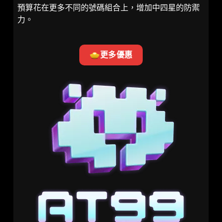
預算花在更多不同的號碼組合上，增加中四星的防禦
力。
更多優惠