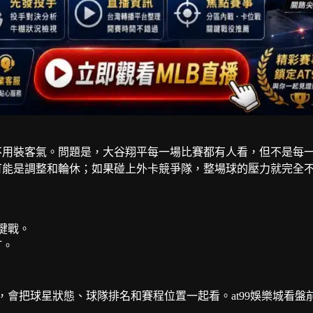
點不用裝客氣。問題是，大谷翔平每一場比賽都有人看，但不是每
點可能是調整和輪休；如果碰上外卡競爭隊，整場球的壓力就完全
鍵戰。
打。
會把球星狀態、球隊排名和賽程位置一起看。at99娛樂城看盤