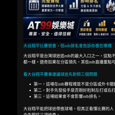
大谷翔平比賽很香，但mlb排名會告訴你香在哪裡
大谷翔平是台灣球迷追mlb的最大入口之一，這
都一樣。道奇如果在分區領先，某些mlb直播重
看大谷翔平賽事建議球迷先對照三個問題
第一，這場在mlb賽程裡是不是分區或外卡關
第二，對手先發投手是否剛好剋制左打或右
第三，這場結果會不會影響mlb排名。
大谷翔平能把球迷帶進球場，但真正看懂比賽的人，
合先照這三項檢查。