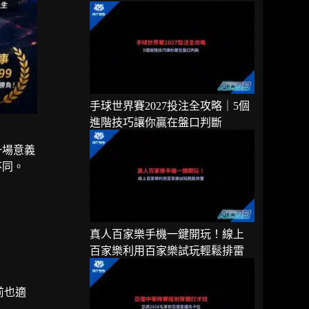
手球世界賽2027投注全攻略｜5個
進階技巧讓你贏在盤口判斷
一場意義
不同。
真人百家樂手機一鍵開玩！線上
百家樂利用百家樂試玩輕鬆排雷
前也適