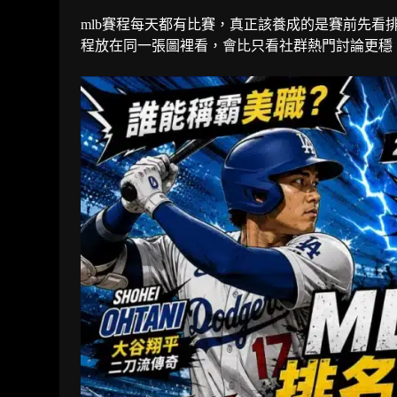
mlb賽程每天都有比賽，真正該養成的是賽前先看排名。
程放在同一張圖裡看，會比只看社群熱門討論更穩