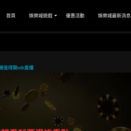
首頁
娛樂城遊戲
優惠活動
娛樂城最新消息
場值得開mlb直播