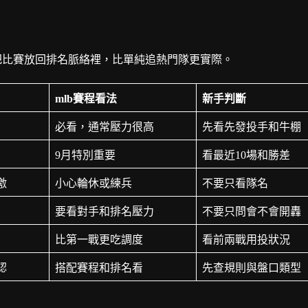
把比賽放回排名脈絡裡，比單純追熱門隊更實際。
mlb
賽程看法
新手判斷
必看，通常壓力很高
先看先發投手和牛棚
9月特別重要
看最近10場和勝差
激
小心輪休或練兵
不要只看隊名
要看對手和排名壓力
不要只問會不會開轟
比第一戰更吃調度
看前兩戰用投狀況
認
搭配賽程和排名看
先查規則與盤口類型