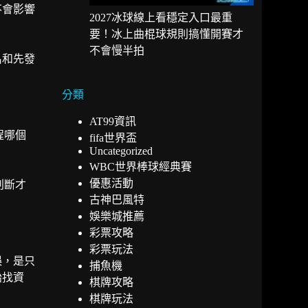
不會影響
2027冰球線上看穩定入口最重
要！冰上曲棍球規則搞懂開賽才
不會慢半拍
名和先發
分類
AT99資訊
程哪個
fifa世界盃
Uncategorized
WBC世界棒球經典賽
優惠活動
判斷才
古神巴風特
娛樂城推薦
彩票攻略
彩票玩法
誤，是只
捕魚機
始找資
棋牌攻略
棋牌玩法