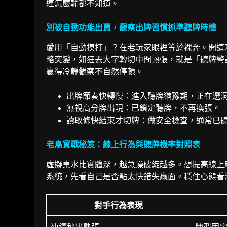
連怎麼輸都不知道。
別被自動功能出賣，觀察出牌習慣抓準聽牌時機
愛用「自動摸打」？在老玩家眼裡等於裸奔。開這
略突變，如狂丟大字轉切中間熟張，就是「聽牌警
贏得冷靜觀察不自然停頓。
出牌節奏快轉慢：進入聽牌猶豫期，正在選
無視高分牌出現：已鎖定聽牌，不再換張。
讀取條快結束才切牌：做安全檢查，通常已
老鳥實戰秘笈：線上行為與聽牌機率對照表
虛擬桌水比實體深，越急躁破綻越多。想提高線上
系統，先看自己是否點太快錯失贏面。穩住心態看
對手行為表現