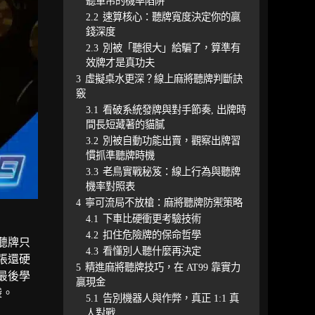
聽單吊的機率陷阱
2.2
速算核心：聽牌寬度決定你的贏
錢深度
2.3
別被「聽很大」給騙了，算準有
效牌才是真功夫
3
虛擬桌水更深？線上麻將聽牌判斷訣
竅
3.1
看破系統發牌與對手節奏, 出牌時
間長短藏著的貓膩
3.2
別被自動功能出賣，觀察出牌習
慣抓準聽牌時機
3.3
老鳥實戰秘笈：線上行為與聽牌
機率對照表
4
寧可流局不放槍：麻將聽牌防禦策略
4.1
下車比硬衝更考驗技術
4.2
扣住危險牌的保命哲學
聽牌只
4.3
看懂別人聽什麼再決定
張還硬
5
精進麻將聽牌技巧，在 AT99 靠實力
最後學
贏現金
袋。
5.1
告別機器人與作弊，真正 1:1 真
人對戰