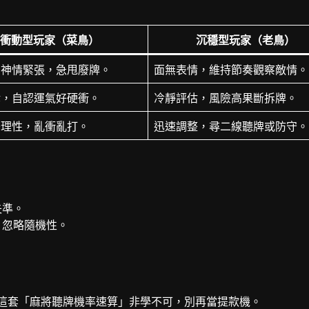
衝動型玩家（菜鳥）
沉穩型玩家（老鳥）
、神情緊張，急甩廢牌。
面無表情，維持節奏觀察敵情。
倖，自認運氣好硬衝。
冷靜評估，風險高果斷拆牌。
去理性，亂衝亂打。
迅速調整，尋二線聽牌或防守。
失準。
，忽略隨機性。
這套「麻將聽牌機率速算」非學不可，別再當提款機。