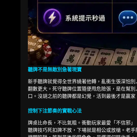
聽牌不是無敵別急著現寶
新手聽牌就覺得全世界繞著他轉，亂衝生張深怕別
翻數更大。死守聽牌位置隨便甩危險張，是在幫別
口。沒胡之前的聽牌都是幻覺，活到最後才是贏家
控制下注節奏的實戰心法
牌桌比命長，不比氣粗。衝動玩家最愛「不信邪」
聽牌技巧死扣牌不放，下場就是相公或放槍。老手