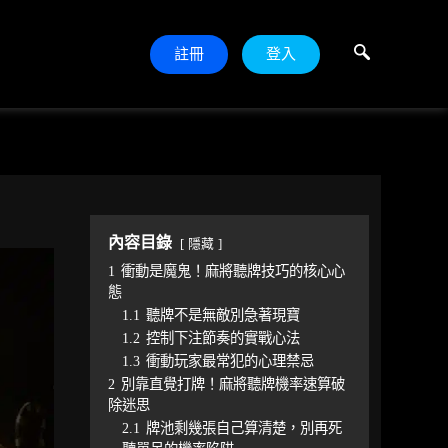
註冊
登入
內容目錄
隱藏
1
衝動是魔鬼！麻將聽牌技巧的核心心
態
1.1
聽牌不是無敵別急著現寶
1.2
控制下注節奏的實戰心法
1.3
衝動玩家最常犯的心理禁忌
2
別靠直覺打牌！麻將聽牌機率速算破
除迷思
2.1
牌池剩幾張自己算清楚，別再死