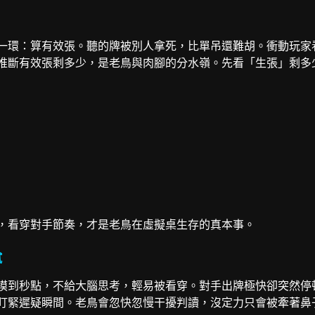
一環：算有效張。聽的牌被別人拿死，比單吊還難胡。衝動玩家
推斷有效張剩多少，是老鳥與肉腳的分水嶺。先看「生張」剩多
，看穿對手節奏，才是老鳥在虛擬桌生存的真本事。
膩
摸到秒點，不給大腦思考，輕易被看穿。對手出牌極快卻突然停
盯緊遲疑瞬間。老鳥會忽快忽慢干擾判讀，沒定力只會被牽著鼻