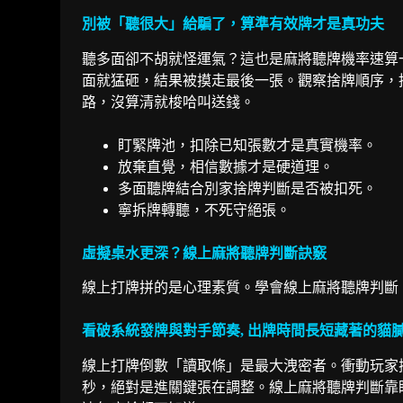
別被「聽很大」給騙了，算準有效牌才是真功夫
聽多面卻不胡就怪運氣？這也是麻將聽牌機率速算
面就猛砸，結果被摸走最後一張。觀察捨牌順序，
路，沒算清就梭哈叫送錢。
盯緊牌池，扣除已知張數才是真實機率。
放棄直覺，相信數據才是硬道理。
多面聽牌結合別家捨牌判斷是否被扣死。
寧拆牌轉聽，不死守絕張。
虛擬桌水更深？線上麻將聽牌判斷訣竅
線上打牌拼的是心理素質。學會線上麻將聽牌判斷
看破系統發牌與對手節奏, 出牌時間長短藏著的貓
線上打牌倒數「讀取條」是最大洩密者。衝動玩家
秒，絕對是進關鍵張在調整。線上麻將聽牌判斷靠