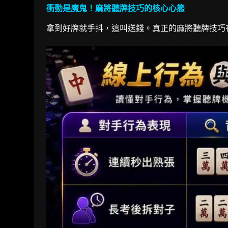
衝動是魔鬼！麻將聽牌技巧的核心心態
拿到好牌就手抖，這叫送錢。真正的麻將聽牌技巧