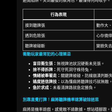
避開陷阱。笑到最後的狠角色，最懂得何時收手。
行為表現
摸到聽牌張
動作大
遇到危險張
心存僥
聽牌被碰斷
變臉失
衝動玩家最常犯的心理禁忌
盲目衝生張：
無視牌池狀況硬衝未見張。
捨不得拆牌：
死守死洞守株待兔。
情緒被牽著走：
關鍵牌被碰，防線崩潰判斷
過度迷信牌技：
以為懂麻將聽牌技巧就無敵
急於求成：
未看清牌路就急定勝負。
別靠直覺打牌！麻將聽牌機率速算破除迷思
麻將是機率遊戲，感覺敵不過數據。想站穩腳跟，