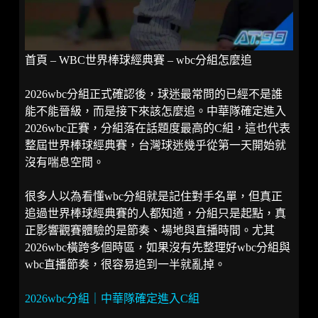
首頁
–
WBC世界棒球經典賽
–
wbc分組怎麼追
2026wbc分組
正式確認後，球迷最常問的已經不是誰
能不能晉級，而是接下來該怎麼追。中華隊確定進入
2026wbc正賽，分組落在話題度最高的C組，這也代表
整屆世界棒球經典賽，台灣球迷幾乎從第一天開始就
沒有喘息空間。
很多人以為看懂wbc分組就是記住對手名單，但真正
追過世界棒球經典賽的人都知道，分組只是起點，真
正影響觀賽體驗的是節奏、場地與直播時間。尤其
2026wbc橫跨多個時區，如果沒有先整理好wbc分組與
wbc直播節奏，很容易追到一半就亂掉。
2026wbc分組｜中華隊確定進入C組