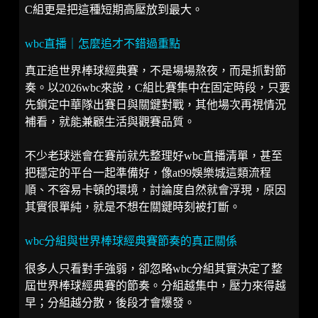
C組更是把這種短期高壓放到最大。
wbc直播｜怎麼追才不錯過重點
真正追世界棒球經典賽，不是場場熬夜，而是抓對節
奏。以2026wbc來說，C組比賽集中在固定時段，只要
先鎖定中華隊出賽日與關鍵對戰，其他場次再視情況
補看，就能兼顧生活與觀賽品質。
不少老球迷會在賽前就先整理好wbc直播清單，甚至
把穩定的平台一起準備好，像at99娛樂城這類流程
順、不容易卡頓的環境，討論度自然就會浮現，原因
其實很單純，就是不想在關鍵時刻被打斷。
wbc分組與世界棒球經典賽節奏的真正關係
很多人只看對手強弱，卻忽略wbc分組其實決定了整
屆世界棒球經典賽的節奏。分組越集中，壓力來得越
早；分組越分散，後段才會爆發。