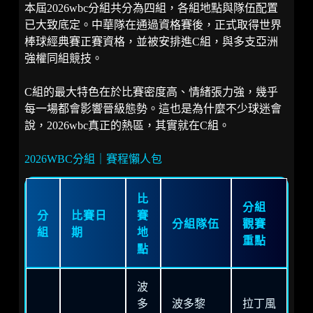
本屆2026wbc分組共分為四組，各組地點與隊伍配置
已大致底定。中華隊在通過資格賽後，正式取得世界
棒球經典賽正賽資格，並被安排進C組，與多支亞洲
強權同組競技。
C組的最大特色在於比賽密度高、情緒張力強，幾乎
每一場都會影響晉級態勢。這也是為什麼不少球迷會
說，2026wbc真正的熱區，其實就在C組。
2026WBC分組｜賽程懶人包
比
分組
分
比賽日
賽
分組隊伍
觀賽
組
期
地
重點
點
波
多
波多黎
拉丁風