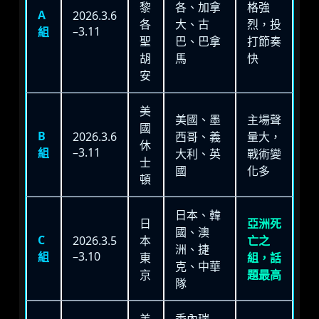
黎
各、加拿
格強
A
2026.3.6
各
大、古
烈，投
–3.11
組
聖
巴、巴拿
打節奏
胡
馬
快
安
美
美國、墨
主場聲
國
B
2026.3.6
西哥、義
量大，
休
–3.11
組
大利、英
戰術變
士
國
化多
頓
日本、韓
日
亞洲死
國、澳
C
2026.3.5
本
亡之
洲、捷
–3.10
組
東
組，話
克、中華
京
題最高
隊
美
委內瑞