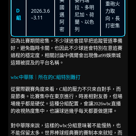
重砲火
國
拉、多明
D
2026.3.6
力取
邁
尼加、荷
–3.11
組
向，長
阿
蘭、以色
打密集
密
列
因為比賽期間密集，不少球迷會提早把追蹤管道準備
好，避免臨時卡關，也因此不少球迷會特別在意追賽
過程的穩定度，相關討論中偶爾會出現像at99娛樂城
這類被提及的平台名稱。
wbc中華隊｜所在的C組特別難打
從實際觀賽角度來看，C組的壓力不只來自對手，而
是節奏。比賽集中在東京進行，時差相對友善，但場
場幾乎都是硬仗。這種分組配置，會讓2026wbc直播
的收視熱度集中，也讓球迷幾乎每天都要做選擇。
對中華隊來說，這樣的wbc分組意味著不能慢熱，也
不能保留太多。世界棒球經典賽的賽制本來就短，而